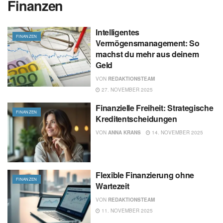
Finanzen
Intelligentes
FINANZEN
Vermögensmanagement: So
machst du mehr aus deinem
Geld
VON
REDAKTIONSTEAM
27. NOVEMBER 2025
Finanzielle Freiheit: Strategische
FINANZEN
Kreditentscheidungen
VON
ANNA KRANS
14. NOVEMBER 2025
Flexible Finanzierung ohne
FINANZEN
Wartezeit
VON
REDAKTIONSTEAM
11. NOVEMBER 2025