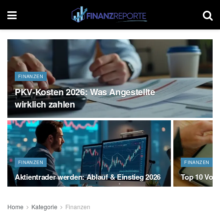
FINANZEN
PKV-Kosten 2026: Was Angestellte
wirklich zahlen
FINANZEN
FINANZEN
Aktientrader werden: Ablauf & Einstieg 2026
Top 10 Vort
Home
Kategorie
Finanzen