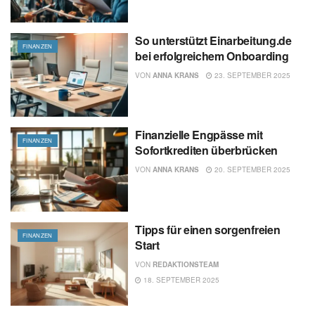
So unterstützt Einarbeitung.de
FINANZEN
bei erfolgreichem Onboarding
VON
ANNA KRANS
23. SEPTEMBER 2025
Finanzielle Engpässe mit
FINANZEN
Sofortkrediten überbrücken
VON
ANNA KRANS
20. SEPTEMBER 2025
Tipps für einen sorgenfreien
FINANZEN
Start
VON
REDAKTIONSTEAM
18. SEPTEMBER 2025