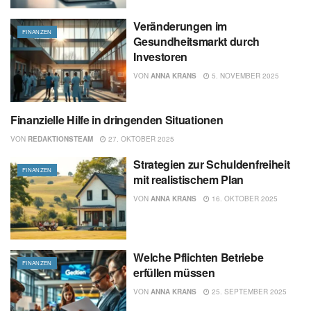
Veränderungen im
FINANZEN
Gesundheitsmarkt durch
Investoren
VON
ANNA KRANS
5. NOVEMBER 2025
Finanzielle Hilfe in dringenden Situationen
FINANZEN
VON
REDAKTIONSTEAM
27. OKTOBER 2025
Strategien zur Schuldenfreiheit
FINANZEN
mit realistischem Plan
VON
ANNA KRANS
16. OKTOBER 2025
Welche Pflichten Betriebe
FINANZEN
erfüllen müssen
VON
ANNA KRANS
25. SEPTEMBER 2025