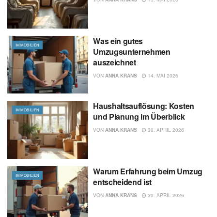
Was ein gutes
IMMOBILIEN
Umzugsunternehmen
auszeichnet
VON
ANNA KRANS
14. MAI 2026
Haushaltsauflösung: Kosten
IMMOBILIEN
und Planung im Überblick
VON
ANNA KRANS
30. APRIL 2026
Warum Erfahrung beim Umzug
IMMOBILIEN
entscheidend ist
VON
ANNA KRANS
30. APRIL 2026