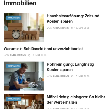
Immobilien
Haushaltsauflösung: Zeit und
IMMOBILIEN
Kosten sparen
VON
ANNA KRANS
16. MAI 2026
Warum ein Schlüsseldienst unverzichtbar ist
IMMOBILIEN
VON
ANNA KRANS
15. MAI 2026
Rohrreinigung: Langfristig
IMMOBILIEN
Kosten sparen
VON
ANNA KRANS
15. MAI 2026
Möbel richtig einlagern: So bleibt
IMMOBILIEN
der Wert erhalten
VON
ANNA KRANS
15. MAI 2026