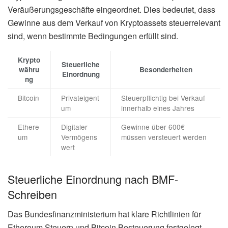
Veräußerungsgeschäfte eingeordnet. Dies bedeutet, dass
Gewinne aus dem Verkauf von Kryptoassets steuerrelevant
sind, wenn bestimmte Bedingungen erfüllt sind.
Krypto
Steuerliche
währu
Besonderheiten
Einordnung
ng
Bitcoin
Privateigent
Steuerpflichtig bei Verkauf
um
innerhalb eines Jahres
Ethere
Digitaler
Gewinne über 600€
um
Vermögens
müssen versteuert werden
wert
Steuerliche Einordnung nach BMF-
Schreiben
Das Bundesfinanzministerium hat klare Richtlinien für
Ethereum Steuern und Bitcoin Besteuerung festgelegt.