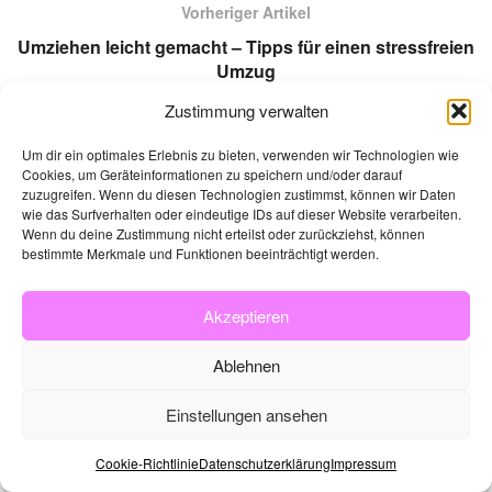
Vorheriger Artikel
Umziehen leicht gemacht – Tipps für einen stressfreien
Umzug
Zustimmung verwalten
Nächster Artikel
Digitale Compliance: Wie moderne Lernplattformen
Um dir ein optimales Erlebnis zu bieten, verwenden wir Technologien wie
Haftungsrisiken senken und die Audit-Sicherheit
Cookies, um Geräteinformationen zu speichern und/oder darauf
zuzugreifen. Wenn du diesen Technologien zustimmst, können wir Daten
erhöhen
wie das Surfverhalten oder eindeutige IDs auf dieser Website verarbeiten.
Wenn du deine Zustimmung nicht erteilst oder zurückziehst, können
bestimmte Merkmale und Funktionen beeinträchtigt werden.
Kategorien
Akzeptieren
Ablehnen
ALLGEMEIN
Einstellungen ansehen
DIGITAL
FINANZEN
Cookie-Richtlinie
Datenschutzerklärung
Impressum