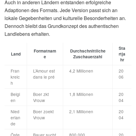
Auch in anderen Ländern entstanden erfolgreiche
Adaptionen des Formats. Jede Version passt sich an
lokale Gegebenheiten und kulturelle Besonderheiten an.
Dennoch bleibt das Grundkonzept des authentischen
Landlebens erhalten.
Sta
Formatnam
Durchschnittliche
Land
rtja
e
Zuschauerzahl
hr
Fran
L’Amour est
4,2 Millionen
20
kreic
dans le pré
06
h
Belgi
Boer zkt
1,8 Millionen
20
en
Vrouw
04
Nied
Boer zoekt
2,1 Millionen
20
erlan
Vrouw
04
de
Öste
Bauer sucht
800.000
20