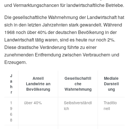
und Vermarktungschancen für landwirtschaftliche Betriebe.
Die gesellschaftliche Wahrnehmung der Landwirtschaft hat
sich in den letzten Jahrzehnten stark gewandelt. Während
1968 noch über 40% der deutschen Bevölkerung in der
Landwirtschaft tätig waren, sind es heute nur noch 2%.
Diese drastische Veränderung führte zu einer
zunehmenden Entfremdung zwischen Verbrauchern und
Erzeugern.
J
Anteil
Gesellschaftli
Mediale
a
Landwirte an
che
Darstell
h
Bevölkerung
Wahrnehmung
ung
r
1
über 40%
Selbstverständl
Traditio
9
ich
nell
6
8