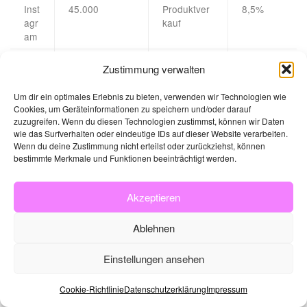
Inst
45.000
Produktver
8,5%
agr
kauf
am
You
25.000
Werbeeinn
6,2%
Zustimmung verwalten
Tub
ahmen
e
Um dir ein optimales Erlebnis zu bieten, verwenden wir Technologien wie
Cookies, um Geräteinformationen zu speichern und/oder darauf
Fac
35.000
Hofbesichti
4,8%
zuzugreifen. Wenn du diesen Technologien zustimmst, können wir Daten
ebo
gungen
wie das Surfverhalten oder eindeutige IDs auf dieser Website verarbeiten.
ok
Wenn du deine Zustimmung nicht erteilst oder zurückziehst, können
bestimmte Merkmale und Funktionen beeinträchtigt werden.
Tik
60.000
Brand-
12,3%
Tok
Kooperatio
nen
Akzeptieren
Ablehnen
Monetarisierung der digitalen Reichweite
Einstellungen ansehen
Die Monetarisierung der digitalen Reichweite erfolgt durch
verschiedene Strategien. Kooperationen mit Marken
Cookie-Richtlinie
Datenschutzerklärung
Impressum
bringen regelmäßige Einnahmen. Affiliate-Marketing und