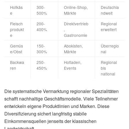
Hofkäs
300-
Online-Shop,
Deutschla
e
500%
Märkte
ndweit
Fleisch
200-
Direktvertrieb
Regional
produkt
400%
,
erweitert
e
Gastronomie
Gemüs
150-
Abokisten,
Überregio
e/Obst
300%
Märkte
nal
Backwa
250-
Hofladen,
Regional
ren
450%
Events
bis
national
Die systematische Vermarktung regionaler Spezialitäten
schafft nachhaltige Geschäftsmodelle. Viele Teilnehmer
entwickeln eigene Produktlinien und Marken. Diese
Diversifizierung sichert langfristig stabile
Einkommensquellen jenseits der klassischen
Landwirtschaft.