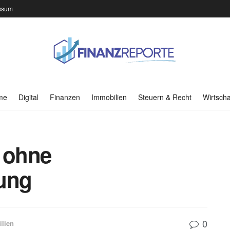
ssum
me
Digital
Finanzen
Immobilien
Steuern & Recht
Wirtscha
n ohne
hung
0
lien