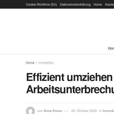
Cookie-Richtlinie (EU)
Datenschutzerklärung
Home
Impre
Ho
Home
Immobilien
Effizient umziehe
Arbeitsunterbrec
von
Anna Krans
23. Oktober 2025
in
Immobi