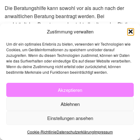
Die Beratungshilfe kann sowohl vor als auch nach der
anwaltlichen Beratung beantragt werden. Bei
nachträglicher Beantragung besteht allerdings das Risiko,
Zustimmung verwalten
dass der Antrag nicht bewilligt wird. Für jede
außergerichtliche Angelegenheit stellt das Gericht nur
Um dir ein optimales Erlebnis zu bieten, verwenden wir Technologien wie
einmal einen Beratungsschein aus.
Cookies, um Geräteinformationen zu speichern und/oder darauf
zuzugreifen. Wenn du diesen Technologien zustimmst, können wir Daten
wie das Surfverhalten oder eindeutige IDs auf dieser Website verarbeiten.
Berat
Zeitlich
Wenn du deine Zustimmung nicht erteilst oder zurückziehst, können
ungsz
Typische
e
Hauptvorteil
bestimmte Merkmale und Funktionen beeinträchtigt werden.
eitpun
Situation
Dringlic
kt
hkeit
Akzeptieren
Präve
Vor
Vermeidung
Mittel
ntiv
Vertragsu
ungünstiger
Ablehnen
nterzeichn
Klauseln
ung
Einstellungen ansehen
Präve
Bei
Strategische
Hoch
ntiv
Änderung
Optionenwahl
Cookie-Richtlinie
Datenschutzerklärung
Impressum
skündigun