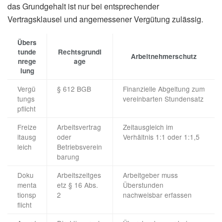
das Grundgehalt ist nur bei entsprechender
Vertragsklausel und angemessener Vergütung zulässig.
Übers
tunde
Rechtsgrundl
Arbeitnehmerschutz
nrege
age
lung
Vergü
§ 612 BGB
Finanzielle Abgeltung zum
tungs
vereinbarten Stundensatz
pflicht
Freize
Arbeitsvertrag
Zeitausgleich im
itausg
oder
Verhältnis 1:1 oder 1:1,5
leich
Betriebsverein
barung
Doku
Arbeitszeitges
Arbeitgeber muss
menta
etz § 16 Abs.
Überstunden
tionsp
2
nachweisbar erfassen
flicht