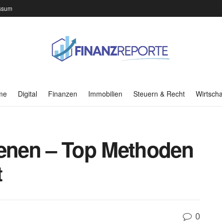
ssum
me
Digital
Finanzen
Immobilien
Steuern & Recht
Wirtscha
ienen – Top Methoden
t
0