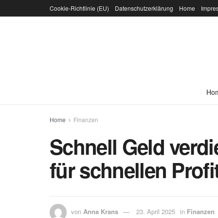
Cookie-Richtlinie (EU)
Datenschutzerklärung
Home
Impre
Ho
Home
Finanzen
Schnell Geld verd
für schnellen Profi
von
Anna Krans
23. April 2025
in
Finanzen